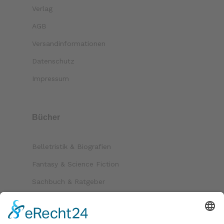
Verlag
AGB
Versandinformationen
Datenschutz
Impressum
Bücher
Belletristik & Biografien
Fantasy & Science Fiction
Sachbuch & Ratgeber
Kinder & Jugend
Krimi & Thriller