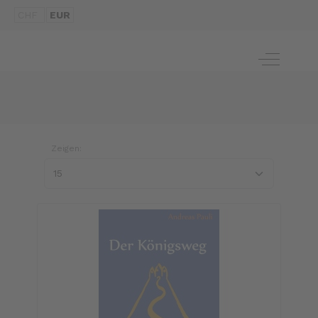
CHF
EUR
Off-Canva
Zeigen: