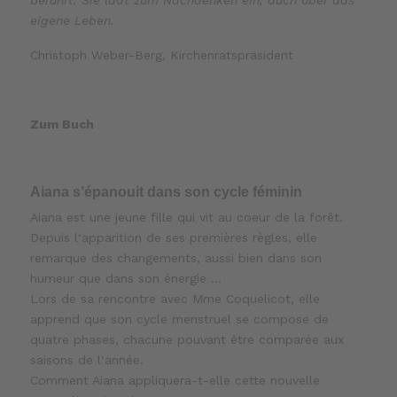
berührt. Sie lädt zum Nachdenken ein, auch über das
eigene Leben.
Christoph Weber-Berg, Kirchenratspräsident
Zum Buch
Aiana s’épanouit dans son cycle féminin
Aiana est une jeune fille qui vit au coeur de la forêt.
Depuis l‘apparition de ses premières règles, elle
remarque des changements, aussi bien dans son
humeur que dans son énergie …
Lors de sa rencontre avec Mme Coquelicot, elle
apprend que son cycle menstruel se compose de
quatre phases, chacune pouvant être comparée aux
saisons de l‘année.
Comment Aiana appliquera-t-elle cette nouvelle