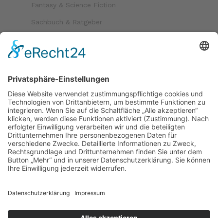
Fantasy & Science Fiction
Sachbuch & Ratgeber
Kinder & Jugend
Krimi & Thriller
Folgen Sie uns auf
Bezahlmöglichkeiten
Paypal
Kreditkarte
Vorkasse
Versand
kostenloser Versand ab 30 €