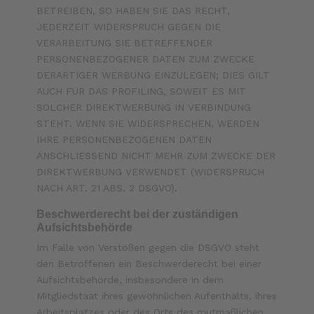
BETREIBEN, SO HABEN SIE DAS RECHT,
JEDERZEIT WIDERSPRUCH GEGEN DIE
VERARBEITUNG SIE BETREFFENDER
PERSONENBEZOGENER DATEN ZUM ZWECKE
DERARTIGER WERBUNG EINZULEGEN; DIES GILT
AUCH FÜR DAS PROFILING, SOWEIT ES MIT
SOLCHER DIREKTWERBUNG IN VERBINDUNG
STEHT. WENN SIE WIDERSPRECHEN, WERDEN
IHRE PERSONENBEZOGENEN DATEN
ANSCHLIESSEND NICHT MEHR ZUM ZWECKE DER
DIREKTWERBUNG VERWENDET (WIDERSPRUCH
NACH ART. 21 ABS. 2 DSGVO).
Beschwerde­recht bei der zuständigen
Aufsichts­behörde
Im Falle von Verstößen gegen die DSGVO steht
den Betroffenen ein Beschwerderecht bei einer
Aufsichtsbehörde, insbesondere in dem
Mitgliedstaat ihres gewöhnlichen Aufenthalts, ihres
Arbeitsplatzes oder des Orts des mutmaßlichen