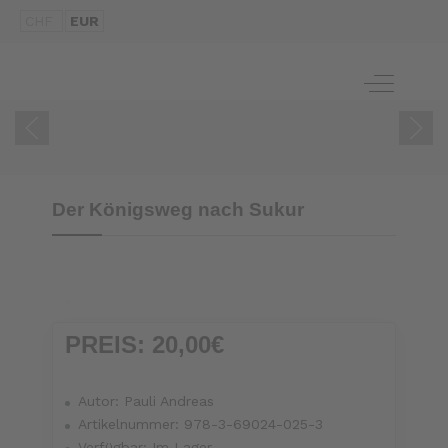
CHF
EUR
ZUM BUCH
Off-Canva
Der Königsweg nach Sukur
PREIS:
20,00€
Autor:
Pauli Andreas
Artikelnummer:
978-3-69024-025-3
Verfügbar:
Im Lager