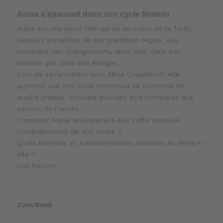
Aiana s’épanouit dans son cycle féminin
Aiana est une jeune fille qui vit au coeur de la forêt.
Depuis l‘apparition de ses premières règles, elle
remarque des changements, aussi bien dans son
humeur que dans son énergie …
Lors de sa rencontre avec Mme Coquelicot, elle
apprend que son cycle menstruel se compose de
quatre phases, chacune pouvant être comparée aux
saisons de l‘année.
Comment Aiana appliquera-t-elle cette nouvelle
compréhension de son corps ?
Quels bienfaits et transformations positives en tirera-t-
elle ?
Une histoire
Zum Buch