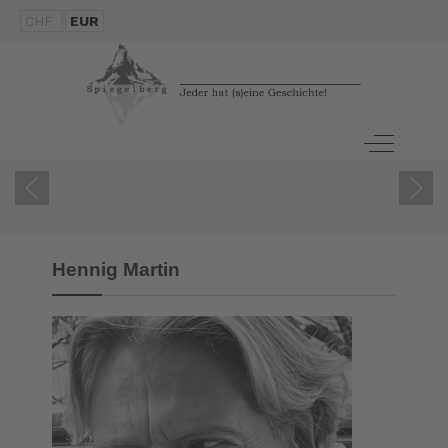
CHF
EUR
ZUM B
UCH
Off-Canva
Hennig Martin