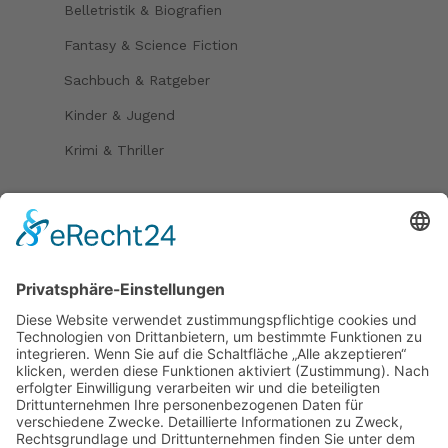
Belletristik & Biografien
Fantasy & Science Fiction
Sachbuch & Ratgeber
Kinder & Jugend
Krimi & Thriller
Folgen Sie uns auf
Bezahlmöglichkeiten
Paypal
Kreditkarte
Vorkasse
Versand
kostenloser Versand ab 30 €