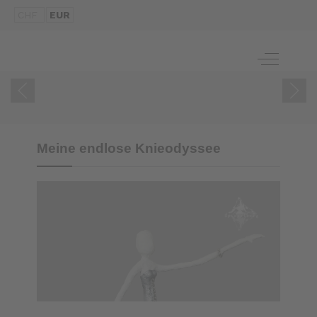
CHF
EUR
ZUM BUCH
Off-Canva
Meine endlose Knieodyssee