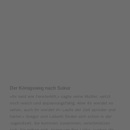
Der Königsweg nach Sukur
«Ihr seid wie Fensterkitt,» sagte seine Mutter, «jetzt
noch weich und anpassungsfähig. Aber ihr werdet es
sehen, auch ihr werdet im Laufe der Zeit spröder und
härter.» Gregor und Lisbeth finden sich schon in der
Jugendzeit. Sie kommen zusammen, verschmelzen
sich. Sie reiben sich, ringen um ihre Liebe, suchen die