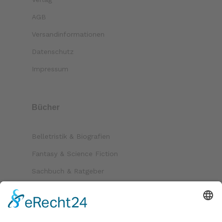
AGB
Versandinformationen
Datenschutz
Impressum
Bücher
Belletristik & Biografien
Fantasy & Science Fiction
Sachbuch & Ratgeber
Kinder & Jugend
Krimi & Thriller