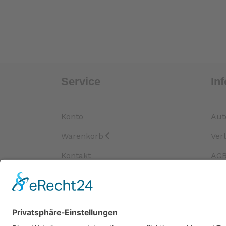
Service
In
Konto
Aut
Warenkorb
Ver
Kontakt
AG
Suche
Ver
Dat
Imp