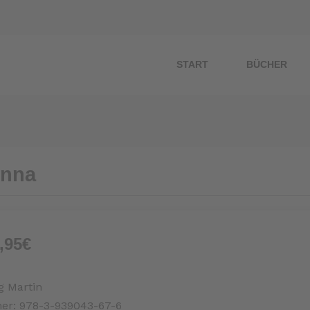
START
BÜCHER
ZUM BUCH
onna
,95€
g Martin
er:
978-3-939043-67-6