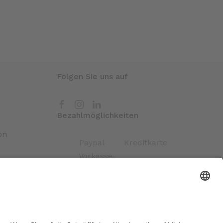
Folgen Sie uns auf
Bezahlmöglichkeiten
on
Paypal
Kreditkarte
Vorkasse
Versand
kostenloser Versand ab
30 €