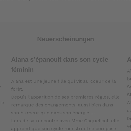
Neuerscheinungen
Aiana s’épanouit dans son cycle
A
féminin
A
b
Aiana est une jeune fille qui vit au coeur de la
e
S
forêt.
S
Depuis l‘apparition de ses premières règles, elle
ie
A
remarque des changements, aussi bien dans
d
son humeur que dans son énergie …
b
Lors de sa rencontre avec Mme Coquelicot, elle
v
apprend que son cycle menstruel se compose