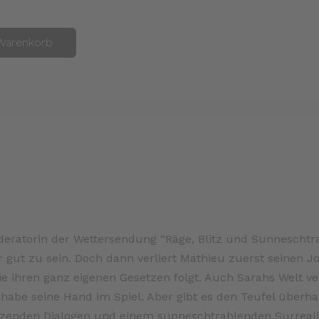
Warenkorb
deratorin der Wettersendung “Räge, Blitz und Sunneschtrah
r gut zu sein. Doch dann verliert Mathieu zuerst seinen J
 die ihren ganz eigenen Gesetzen folgt. Auch Sarahs Welt ve
l habe seine Hand im Spiel. Aber gibt es den Teufel über
itzenden Dialogen und einem sunneschtrahlenden Surreal