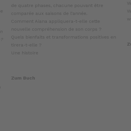
W
de quatre phases, chacune pouvant être
be
W
comparée aux saisons de l‘année.
w
Comment Aiana appliquera-t-elle cette
nouvelle compréhension de son corps ?
in
Quels bienfaits et transformations positives en
n?
Z
tirera-t-elle ?
Une histoire
Zum Buch
d