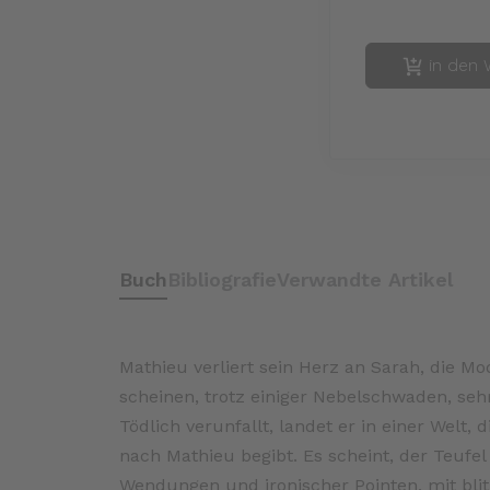
in den 
Buch
Bibliografie
Verwandte Artikel
Mathieu verliert sein Herz an Sarah, die Mo
scheinen, trotz einiger Nebelschwaden, seh
Tödlich verunfallt, landet er in einer Welt,
nach Mathieu begibt. Es scheint, der Teufe
Wendungen und ironischer Pointen, mit bl