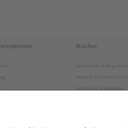
formationen
Bücher
oren
Belletristik & Biografien
lag
Fantasy & Science Ficti
B
Sachbuch & Ratgeber
sandinformationen
Kinder & Jugend
enschutz
Krimi & Thriller
ressum