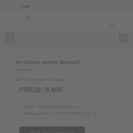
CHF
EUR
ZUM BUCH
Off-Canva
Im Osten nichts Neues?
PREIS:
9,95€
Autor:
Tuchscherer Steffen
Artikelnummer:
978-3-939043-00-3
in den Warenkorb