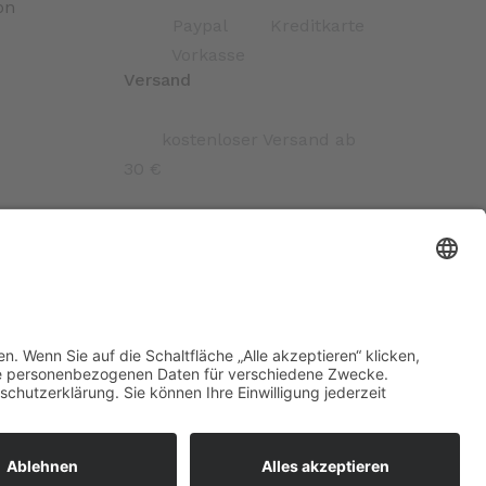
on
Paypal
Kreditkarte
Vorkasse
Versand
kostenloser Versand ab
30 €
echte vorbehalten