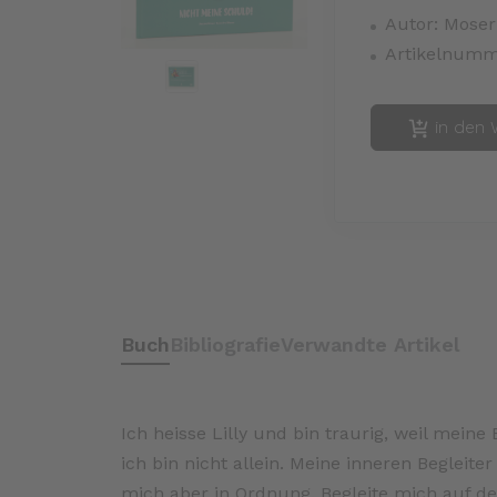
Autor:
Moser
Artikelnumm
in den 
Buch
Bibliografie
Verwandte Artikel
Ich heisse Lilly und bin traurig, weil meine 
ich bin nicht allein. Meine inneren Begleit
mich aber in Ordnung. Begleite mich auf de