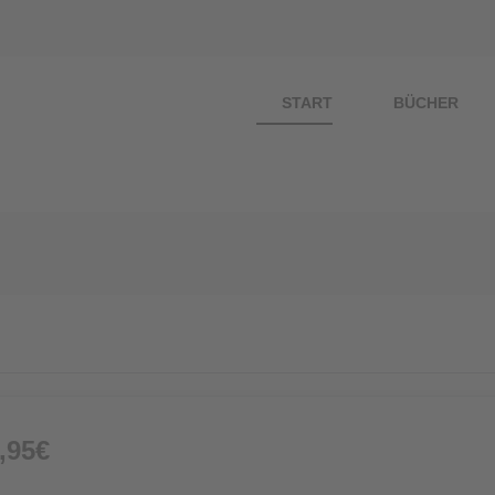
START
BÜCHER
ZUM BUCH
,95€