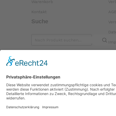
Warenkorb
Ver
Kontakt
AG
Suche
Ver
Dat
Imp
Impressum |
Da