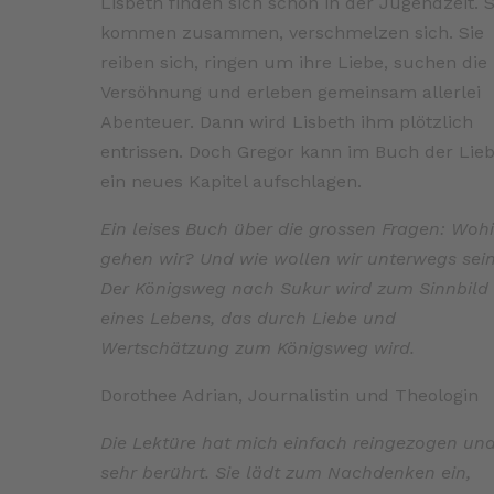
Lisbeth finden sich schon in der Jugendzeit. S
kommen zusammen, verschmelzen sich. Sie
reiben sich, ringen um ihre Liebe, suchen die
Versöhnung und erleben gemeinsam allerlei
Abenteuer. Dann wird Lisbeth ihm plötzlich
entrissen. Doch Gregor kann im Buch der Lie
ein neues Kapitel aufschlagen.
Ein leises Buch über die grossen Fragen: Woh
gehen wir? Und wie wollen wir unterwegs sei
Der Königsweg nach Sukur wird zum Sinnbild
eines Lebens, das durch Liebe und
Wertschätzung zum Königsweg wird.
Dorothee Adrian, Journalistin und Theologin
Die Lektüre hat mich einfach reingezogen un
sehr berührt. Sie lädt zum Nachdenken ein,