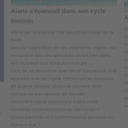
Aiana s’épanouit dans son cycle
A
féminin
A
Aiana est une jeune fille qui vit au coeur de la
b
forêt.
S
Depuis l‘apparition de ses premières règles, elle
S
remarque des changements, aussi bien dans
A
son humeur que dans son énergie …
d
Lors de sa rencontre avec Mme Coquelicot, elle
b
apprend que son cycle menstruel se compose
v
de quatre phases, chacune pouvant être
W
comparée aux saisons de l‘année.
W
Comment Aiana appliquera-t-elle cette
w
nouvelle compréhension de son corps ?
e
Quels bienfaits et transformations positives en
tirera-t-elle ?