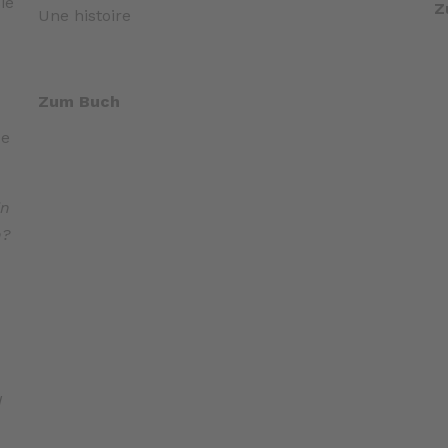
ie
Z
Une histoire
Zum Buch
be
in
n?
d