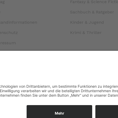
lag
Fantasy & Science Ficti
B
Sachbuch & Ratgeber
sandinformationen
Kinder & Jugend
enschutz
Krimi & Thriller
ressum
tenschutz |
Cookies
| © 2026 | Spiegelberg Verlag | Alle R