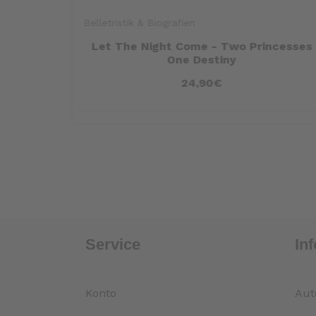
Belletristik & Biografien
ie sind,
Let The Night Come - Two Princesses
One Destiny
24,90€
Service
In
Konto
Aut