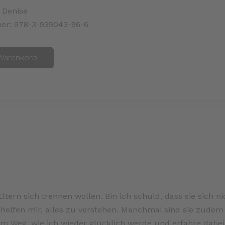
 Denise
er:
978-3-939043-96-6
Warenkorb
Eltern sich trennen wollen. Bin ich schuld, dass sie sich ni
er helfen mir, alles zu verstehen. Manchmal sind sie zudem
m Weg, wie ich wieder glücklich werde und erfahre dabei