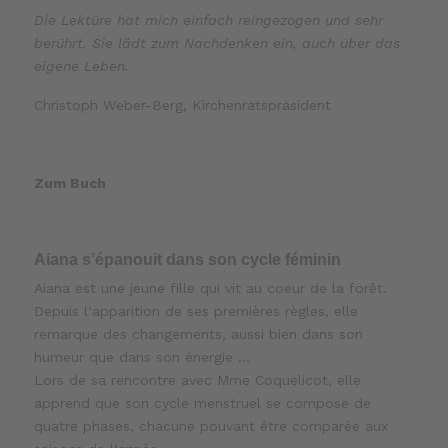
Die Lektüre hat mich einfach reingezogen und sehr
berührt. Sie lädt zum Nachdenken ein, auch über das
eigene Leben.
Christoph Weber-Berg, Kirchenratspräsident
Zum Buch
Aiana s’épanouit dans son cycle féminin
Aiana est une jeune fille qui vit au coeur de la forêt.
Depuis l‘apparition de ses premières règles, elle
remarque des changements, aussi bien dans son
humeur que dans son énergie …
Lors de sa rencontre avec Mme Coquelicot, elle
apprend que son cycle menstruel se compose de
quatre phases, chacune pouvant être comparée aux