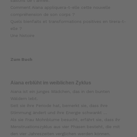
saisons de l‘année.
Comment Aiana appliquera-t-elle cette nouvelle
compréhension de son corps ?
Quels bienfaits et transformations positives en tirera-t-
elle ?
Une histoire
Zum Buch
Aiana erblüht im weiblichen Zyklus
Aiana ist ein junges Mädchen, das in den bunten
Wäldern lebt.
Seit sie ihre Periode hat, bemerkt sie, dass ihre
Stimmung ändert und ihre Energie schwankt …
Als sie Frau Mohnblume besucht, erfährt sie, dass ihr
Menstruationszyklus aus vier Phasen besteht, die mit
den vier Jahreszeiten verglichen werden können.