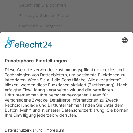
Belletristik & Biografien
Fantasy & Science Fiction
Sachbuch & Ratgeber
Kinder & Jugend
Krimi & Thriller
Folgen Sie uns auf
Bezahlmöglichkeiten
Paypal
Kreditkarte
Vorkasse
Versand
kostenloser Versand ab 30 €