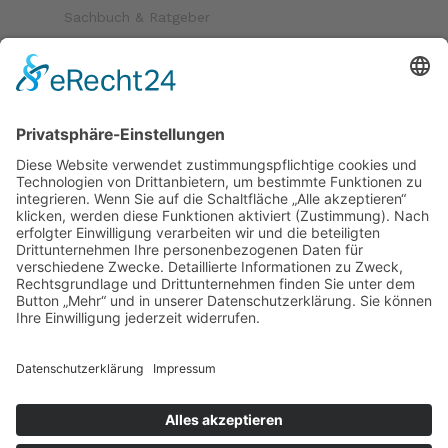
Sachbuch & Ratgeber
Kinder & Jugend
Krimi & Thriller
Folgen Sie uns auf
Bezahlmöglichkeiten
Paypal
Kreditkarte
Vorkasse
Versand
kostenloser Versand ab 30 €