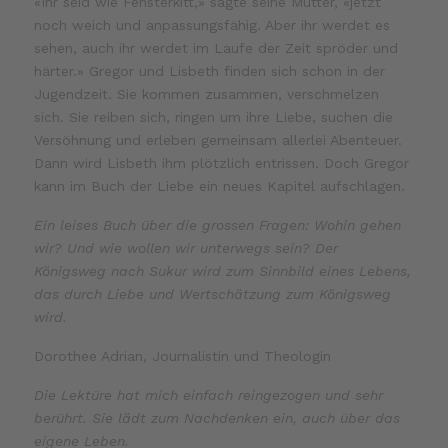
«Ihr seid wie Fensterkitt,» sagte seine Mutter, «jetzt
noch weich und anpassungsfähig. Aber ihr werdet es
sehen, auch ihr werdet im Laufe der Zeit spröder und
härter.» Gregor und Lisbeth finden sich schon in der
Jugendzeit. Sie kommen zusammen, verschmelzen
sich. Sie reiben sich, ringen um ihre Liebe, suchen die
Versöhnung und erleben gemeinsam allerlei Abenteuer.
Dann wird Lisbeth ihm plötzlich entrissen. Doch Gregor
kann im Buch der Liebe ein neues Kapitel aufschlagen.
Ein leises Buch über die grossen Fragen: Wohin gehen
wir? Und wie wollen wir unterwegs sein? Der
Königsweg nach Sukur wird zum Sinnbild eines Lebens,
das durch Liebe und Wertschätzung zum Königsweg
wird.
Dorothee Adrian, Journalistin und Theologin
Die Lektüre hat mich einfach reingezogen und sehr
berührt. Sie lädt zum Nachdenken ein, auch über das
eigene Leben.