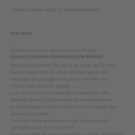
Christoph Weber-Berg, Kirchenratspräsident
Zum Buch
Aiana s’épanouit dans son cycle féminin
Aiana est une jeune fille qui vit au coeur de la forêt.
Depuis l‘apparition de ses premières règles, elle
remarque des changements, aussi bien dans son
humeur que dans son énergie …
Lors de sa rencontre avec Mme Coquelicot, elle
apprend que son cycle menstruel se compose de
quatre phases, chacune pouvant être comparée aux
saisons de l‘année.
Comment Aiana appliquera-t-elle cette nouvelle
compréhension de son corps ?
Quels bienfaits et transformations positives en tirera-t-