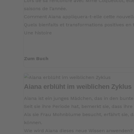
Lors de sa rencontre avec Mme Coquelicot, el
saisons de l‘année.
Comment Aiana appliquera-t-elle cette nouvel
Quels bienfaits et transformations positives en t
Une histoire
Zum Buch
Aiana erblüht im weiblichen Zyklus
Aiana ist ein junges Mädchen, das in den bunte
Seit sie ihre Periode hat, bemerkt sie, dass i
Als sie Frau Mohnblume besucht, erfährt sie, d
können.
Wie wird Aiana dieses neue Wissen anwenden? W