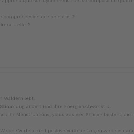
le apprend que son cycle menstruel se compose de quatr
le compréhension de son corps ?
irera-t-elle ?
n Wäldern lebt.
hre Stimmung ändert und ihre Energie schwankt …
ass ihr Menstruationszyklus aus vier Phasen besteht, die 
elche Vorteile und positive Veränderungen wird sie dar