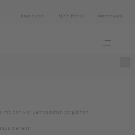
Anmelden
Mein Konto
Warenkorb
Off-Canvas 
e mit den vier Jahreszeiten verglichen
araus ziehen?