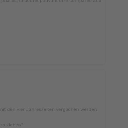
e phases, chacune pouvant être comparée aux
mit den vier Jahreszeiten verglichen werden
aus ziehen?