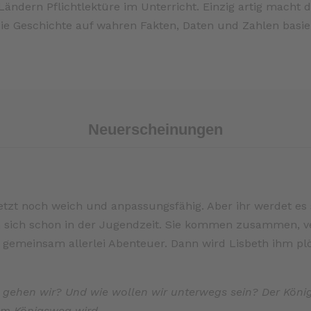
Ländern Pflichtlektüre im Unterricht. Einzig artig macht d
die Geschichte auf wahren Fakten, Daten und Zahlen basie
Neuerscheinungen
 «jetzt noch weich und anpassungsfähig. Aber ihr werdet es
n sich schon in der Jugendzeit. Sie kommen zusammen, ve
 gemeinsam allerlei Abenteuer. Dann wird Lisbeth ihm pl
n gehen wir? Und wie wollen wir unterwegs sein? Der Kön
um Königsweg wird.