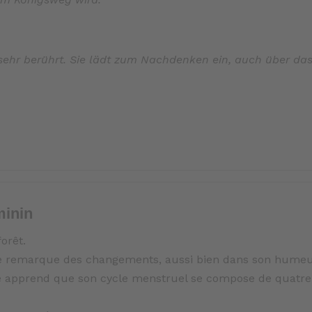
sehr berührt. Sie lädt zum Nachdenken ein, auch über da
minin
forêt.
elle remarque des changements, aussi bien dans son hume
le apprend que son cycle menstruel se compose de quatr