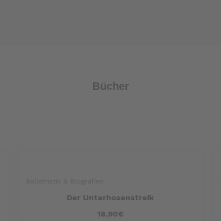
Bücher
Belletristik & Biografien
Die sanften Schatten der Reise nach
Glasgow