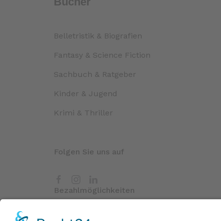
Bücher
Belletristik & Biografien
Fantasy & Science Fiction
Sachbuch & Ratgeber
Kinder & Jugend
Krimi & Thriller
Folgen Sie uns auf
Bezahlmöglichkeiten
Paypal
Kreditkarte
Vorkass