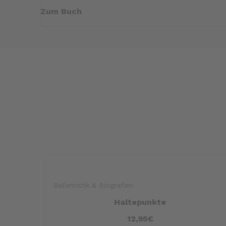
Zum Buch
Belletristik & Biografien
Meine endlose Knieodyssee
38,90€