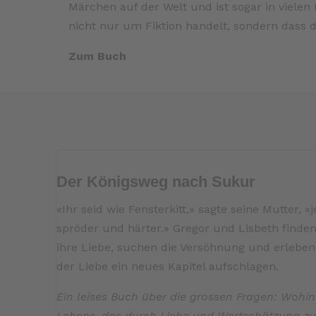
Märchen auf der Welt und ist sogar in vielen 
nicht nur um Fiktion handelt, sondern dass 
Zum Buch
Der Königsweg nach Sukur
«Ihr seid wie Fensterkitt,» sagte seine Mutter,
spröder und härter.» Gregor und Lisbeth finde
ihre Liebe, suchen die Versöhnung und erleben
der Liebe ein neues Kapitel aufschlagen.
Ein leises Buch über die grossen Fragen: Wohi
Lebens, das durch Liebe und Wertschätzung z