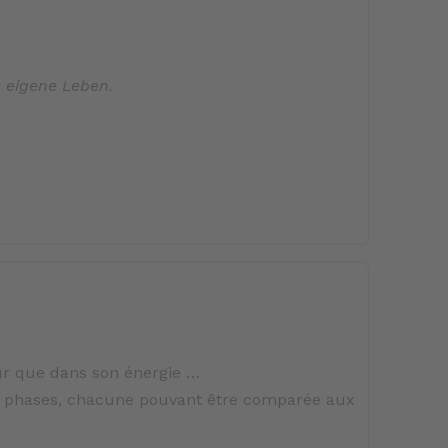
s eigene Leben.
ur que dans son énergie …
e phases, chacune pouvant être comparée aux