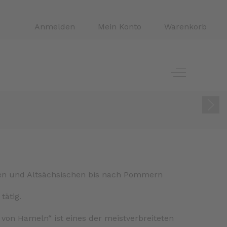
Anmelden
Mein Konto
Warenkorb
Off-Canvas 
hen und Altsächsischen bis nach Pommern
tätig.
von Hameln“ ist eines der meistverbreiteten